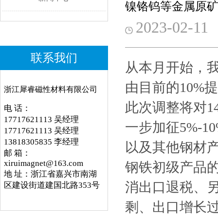
镍铬钨等金属原矿
2023-02-11
联系我们
从本月开始，
由目前的10%提
浙江犀睿磁性材料有限公司
此次调整将对1
电 话：
17717621113 吴经理
一步加征5%-
17717621113 吴经理
13818305835 李经理
以及其他钢材
邮 箱：
xiruimagnet@163.com
钢铁初级产品的
地 址：浙江省嘉兴市南湖
消出口退税、另
区建设街道建国北路353号
剩、出口增长