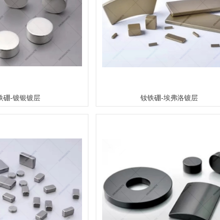
铁硼-镀银镀层
钕铁硼-埃弗洛镀层