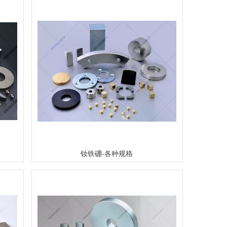
钕铁硼-各种规格