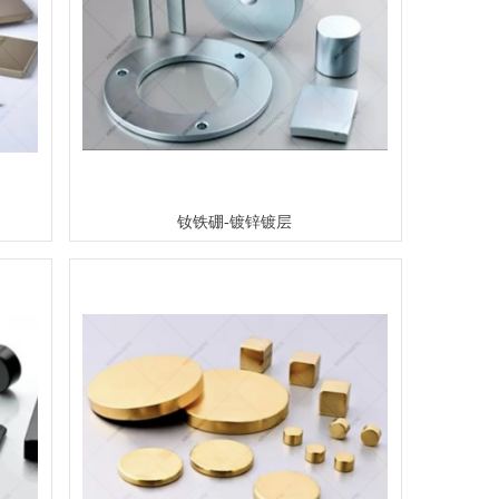
钕铁硼-镀锌镀层