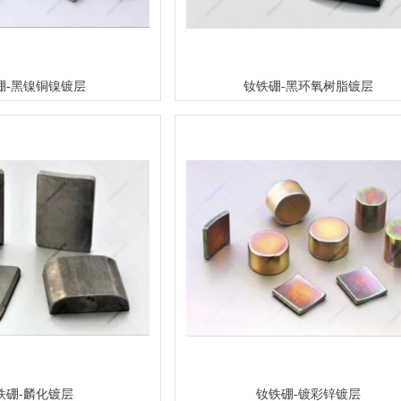
硼-黑镍铜镍镀层
钕铁硼-黑环氧树脂镀层
铁硼-麟化镀层
钕铁硼-镀彩锌镀层