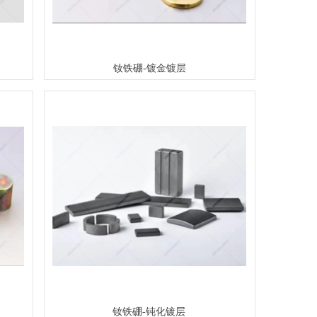
钕铁硼-镀金镀层
钕铁硼-钝化镀层