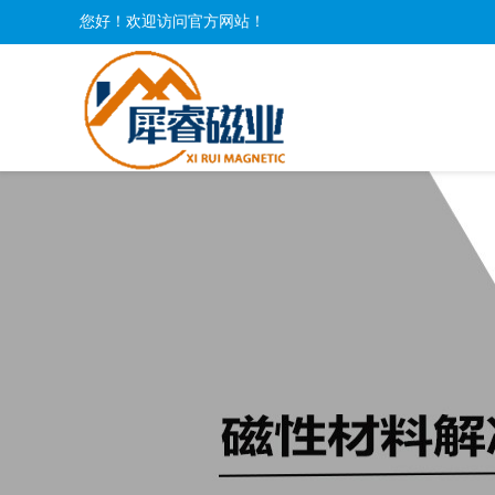
您好！欢迎访问官方网站！