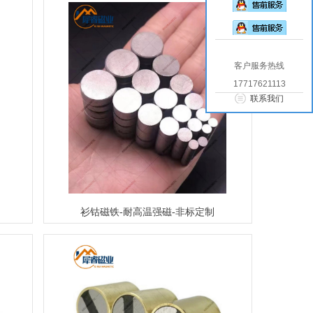
在线客服
客户服务热线
17717621113
联系我们
衫钴磁铁-耐高温强磁-非标定制