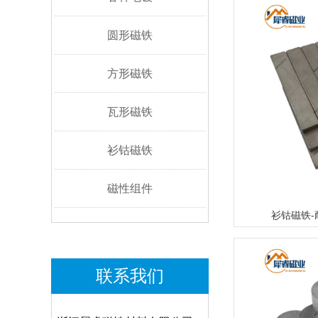
圆形磁铁
方形磁铁
瓦形磁铁
衫钴磁铁
磁性组件
衫钴磁铁-
联系我们