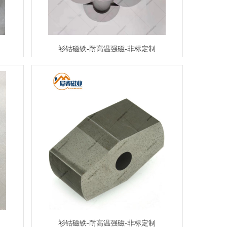
衫钴磁铁-耐高温强磁-非标定制
衫钴磁铁-耐高温强磁-非标定制