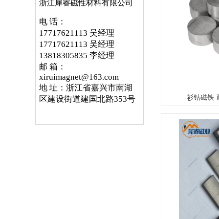
浙江犀睿磁性材料有限公司
电 话：
17717621113 吴经理
17717621113 吴经理
13818305835 李经理
邮 箱：
xiruimagnet@163.com
地 址：浙江省嘉兴市南湖
衫钴磁铁-
区建设街道建国北路353号