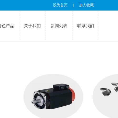
设为首页
|
加入收藏
特色产品
关于我们
新闻列表
联系我们