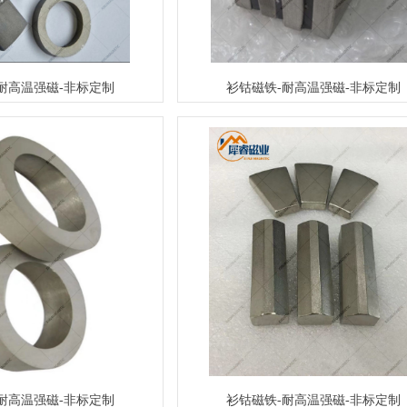
耐高温强磁-非标定制
衫钴磁铁-耐高温强磁-非标定制
耐高温强磁-非标定制
衫钴磁铁-耐高温强磁-非标定制