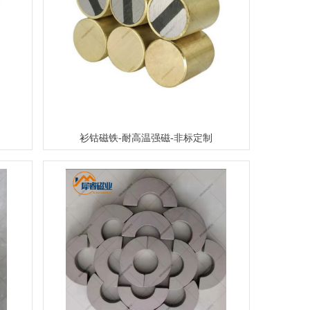
衫钴磁铁-耐高温强磁-非标定制