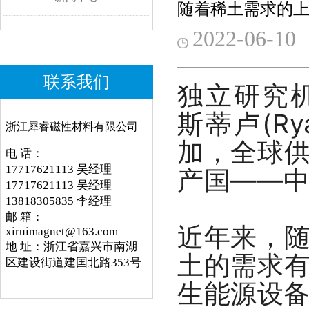
随着稀土需求的上
2022-06-10
联系我们
独立研究机构
斯蒂卢(Ry
浙江犀睿磁性材料有限公司
加，全球
电 话：
17717621113 吴经理
产国——中
17717621113 吴经理
13818305835 李经理
邮 箱：
近年来，
xiruimagnet@163.com
地 址：浙江省嘉兴市南湖
土的需求
区建设街道建国北路353号
生能源设